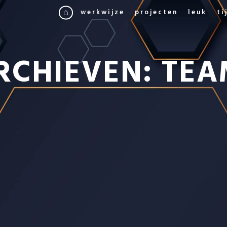
werkwijze
projecten
leuk
ti
RCHIEVEN:
TEA