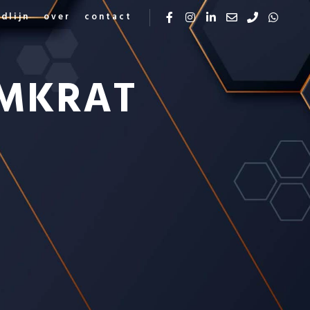
jdlijn
over
contact
MKRAT