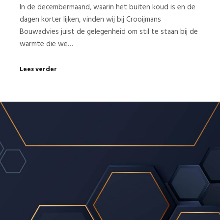
In de decembermaand, waarin het buiten koud is en de
dagen korter lijken, vinden wij bij Crooijmans
Bouwadvies juist de gelegenheid om stil te staan bij de
warmte die we…
Lees verder