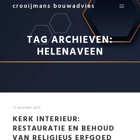
crooijmans bouwadvies
Hoofdm
TAG ARCHIEVEN:
HELENAVEEN
23 december 2024
KERK INTERIEUR:
RESTAURATIE EN BEHOUD
VAN RELIGIEUS ERFGOED