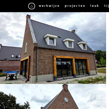
werkwijze
projecten
leuk
ti