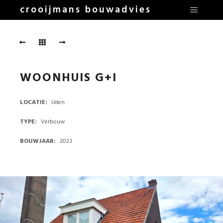
crooijmans bouwadvies
Hoofdm
gi1
gi2
gi3
gi4
gi5
gi6
WOONHUIS G+I
gi7
gi8
LOCATIE
Uden
gi9
gi10
TYPE
Verbouw
gi11
gi12
BOUWJAAR
2023
gi13
gi14
gi15
gi16
gi17
gi18